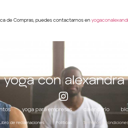
ítica de Compras, puedes contactarnos en
yogaconalexand
ntos
yoga para empresas
calendario
bl
Libro de reclamaciones
Políticas
Términos y condicione