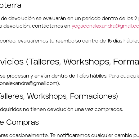
eventos
oterra
yoga para empresas
 de devolución se evaluarán en un periodo dentro de los 2
una devolución, contáctanos en
yogaconalexandra@gmail.c
calendario
rreo, evaluaremos tu reembolso dentro de 15 días hábiles.
blog
tienda
vicios (Talleres, Workshops, Form
contacto
e procesan y envían dentro de 1 días hábiles. Para cualqui
onalexandra@gmail.com
).
alleres, Workshops, Formaciones)
adquiridos no tienen devolución una vez comprados.
 de Compras
as ocasionalmente. Te notificaremos cualquier cambio publ