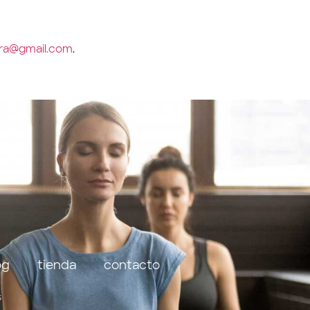
ra@gmail.com
.
og
tienda
contacto
s