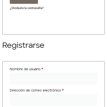
¿Olvidaste la contraseña?
Registrarse
inicio
Nombre de usuario
*
sobre mí
eventos
Dirección de correo electrónico
*
yoga para empresas
calendario