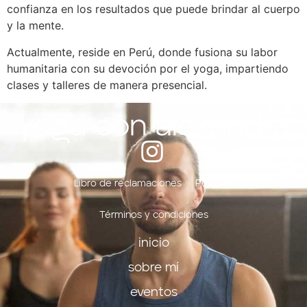
sobre mí
confianza en los resultados que puede brindar al cuerpo
y la mente.
eventos
Actualmente, reside en Perú, donde fusiona su labor
yoga para empresas
humanitaria con su devoción por el yoga, impartiendo
clases y talleres de manera presencial.
calendario
blog
tienda
Libro de reclamaciones
Políticas
contacto
Términos y condiciones
inicio
sobre mí
eventos