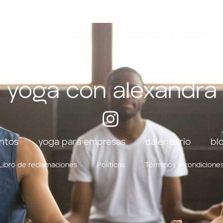
ntos
yoga para empresas
calendario
bl
Libro de reclamaciones
Políticas
Términos y condicione