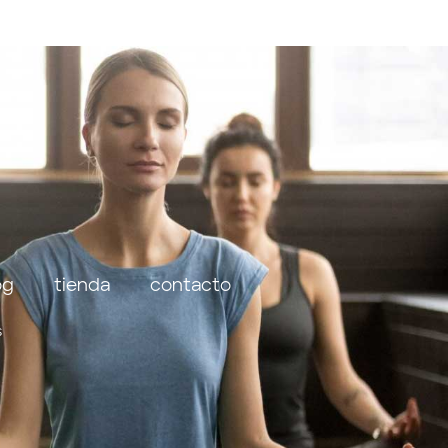
og
tienda
contacto
s