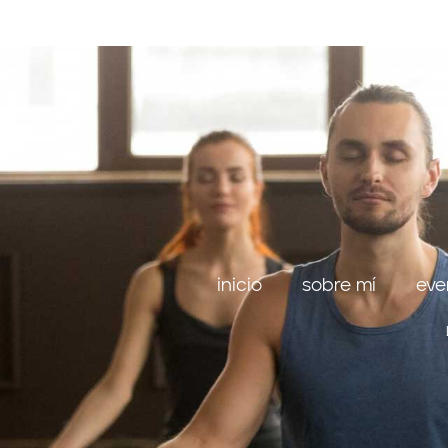
inicio
sobre mí
eve